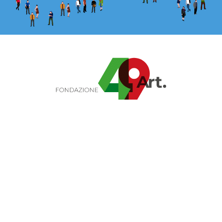
Fondazione Articolo 49 ETS
Sede legale: Via Savona 127/B, Milano
Telefono:
02 683381
E-mail:
info@articolo49.it
Pec:
articolo49@legalmail.it
Codice Fiscale: 12596200969
Transparency Register: 533211895441-71