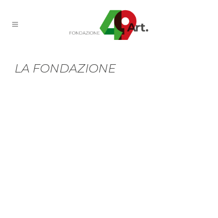
LA FONDAZIONE
La Fondazione Articolo 49 ETS si pone come scopo la
piena e concreta attuazione dei principi
fondamentali sanciti dalla
Costituzione
della
Repubblica Italiana, individuando quale perno di
azione l’articolo 49 della Carta stessa. L’obiettivo
ultimo della Fondazione è quello di diffondere la
cultura della
partecipazione
in ogni ambito della vita
comunitaria attraverso l’informazione, la
consapevolezza, il coinvolgimento, lo stimolo
all’applicazione costante del metodo democratico.
La Fondazione Articolo 49 ETS è emanazione diretta
di WITHUB e ne incarna l’anima sociale e di
intervento, sostanziando gli obiettivi di
responsabilità sociale d’impresa del gruppo e dei