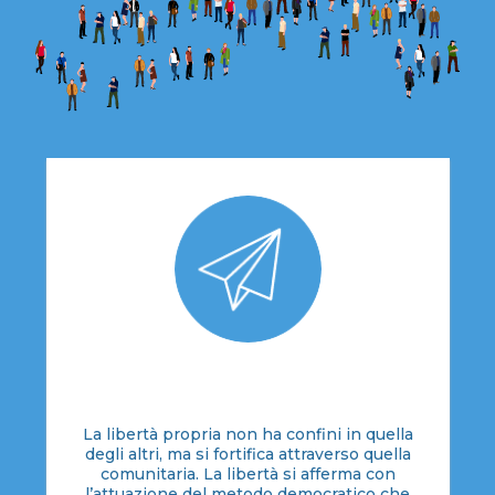
LIBERTÀ
La libertà propria non ha confini in quella
degli altri, ma si fortifica attraverso quella
comunitaria. La libertà si afferma con
l’attuazione del metodo democratico che