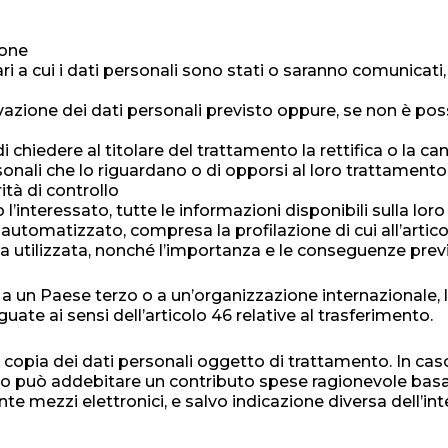
ione
ari a cui i dati personali sono stati o saranno comunicati,
azione dei dati personali previsto oppure, se non è possib
 di chiedere al titolare del trattamento la rettifica o la ca
sonali che lo riguardano o di opporsi al loro trattamento
rità di controllo
 l’interessato, tutte le informazioni disponibili sulla loro
automatizzato, compresa la profilazione di cui all’articolo
ica utilizzata, nonché l’importanza e le conseguenze previ
i a un Paese terzo o a un’organizzazione internazionale, l’
ate ai sensi dell’articolo 46 relative al trasferimento.
a copia dei dati personali oggetto di trattamento. In caso 
ento può addebitare un contributo spese ragionevole basa
te mezzi elettronici, e salvo indicazione diversa dell’int