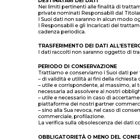
DESTINATARI DEI DATI
Nei limiti pertinenti alle finalità di tra
private nominati Responsabili dal Titola
I Suoi dati non saranno in alcun modo og
I Responsabili e gli Incaricati del trat
cadenza periodica.
TRASFERIMENTO DEI DATI ALL’ESTER
I dati raccolti non saranno oggetto di tra
PERIODO DI CONSERVAZIONE
Trattiamo e conserviamo i Suoi dati per 
– di validità e utilità ai fini della richie
– utile e corrispondente, al massimo, al te
necessaria ad assolvere ai nostri obbligh
– utile e necessario in caso di accertamen
piattaforme dei nostri partner commercial
– sino alla Sua revoca, nel caso di conse
commerciale, profilazione.
La verifica sulla obsolescenza dei dati co
OBBLIGATORIETÀ O MENO DEL CONF