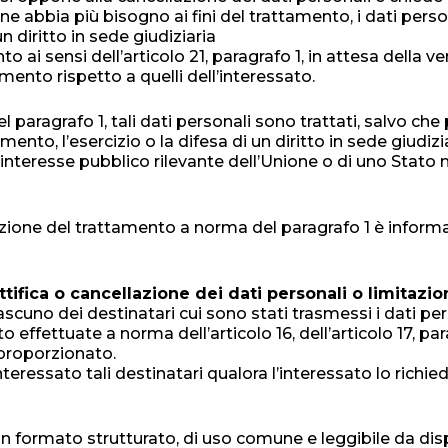
ne abbia più bisogno ai fini del trattamento, i dati pers
un diritto in sede giudiziaria
o ai sensi dell’articolo 21, paragrafo 1, in attesa della v
amento rispetto a quelli dell’interessato.
l paragrafo 1, tali dati personali sono trattati, salvo che
nto, l’esercizio o la difesa di un diritto in sede giudiziar
i interesse pubblico rilevante dell’Unione o di uno Stat
tazione del trattamento a norma del paragrafo 1 è inform
ettifica o cancellazione dei dati personali o limitaz
scuno dei destinatari cui sono stati trasmessi i dati pers
 effettuate a norma dell’articolo 16, dell’articolo 17, parag
sproporzionato.
teressato tali destinatari qualora l’interessato lo richied
 in un formato strutturato, di uso comune e leggibile da d