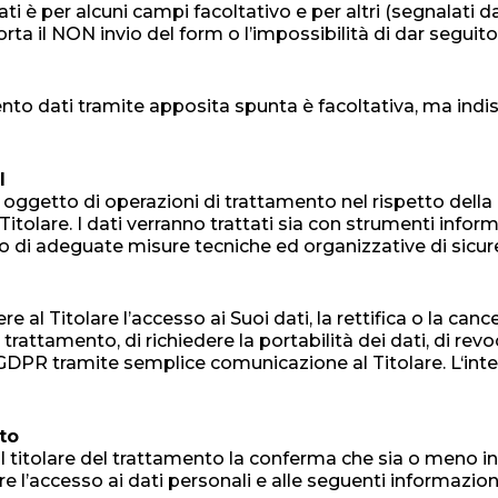
i è per alcuni campi facoltativo e per altri (segnalati d
a il NON invio del form o l’impossibilità di dar seguito a
to dati tramite apposita spunta è facoltativa, ma indis
I
o oggetto di operazioni di trattamento nel rispetto della
l Titolare. I dati verranno trattati sia con strumenti infor
tto di adeguate misure tecniche ed organizzative di sicu
e al Titolare l’accesso ai Suoi dati, la rettifica o la cance
l trattamento, di richiedere la portabilità dei dati, di r
i dal GDPR tramite semplice comunicazione al Titolare. L‘
ato
e dal titolare del trattamento la conferma che sia o meno 
ere l’accesso ai dati personali e alle seguenti informazion