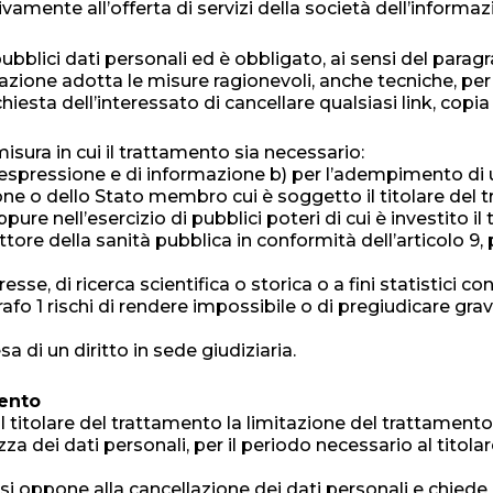
tivamente all’offerta di servizi della società dell’informazi
 pubblici dati personali ed è obbligato, ai sensi del paragr
uazione adotta le misure ragionevoli, anche tecniche, per
chiesta dell’interessato di cancellare qualsiasi link, copi
 misura in cui il trattamento sia necessario:
à di espressione e di informazione b) per l’adempimento di 
one o dello Stato membro cui è soggetto il titolare del 
re nell’esercizio di pubblici poteri di cui è investito il
tore della sanità pubblica in conformità dell’articolo 9, par
eresse, di ricerca scientifica o storica o a fini statistici 
aragrafo 1 rischi di rendere impossibile o di pregiudicare 
sa di un diritto in sede giudiziaria.
mento
 dal titolare del trattamento la limitazione del trattamen
ezza dei dati personali, per il periodo necessario al titol
o si oppone alla cancellazione dei dati personali e chiede 