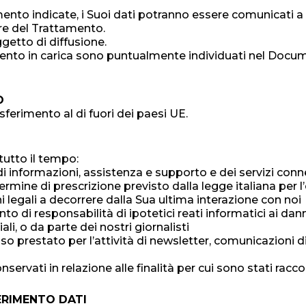
ttamento indicate, i Suoi dati potranno essere comunicati 
re del Trattamento.
getto di diffusione.
tamento in carica sono puntualmente individuati nel Docu
O
sferimento al di fuori dei paesi UE.
tutto il tempo:
sta di informazioni, assistenza e supporto e dei servizi conn
rmine di prescrizione previsto dalla legge italiana per l’e
i legali a decorrere dalla Sua ultima interazione con noi
to di responsabilità di ipotetici reati informatici ai dan
i, o da parte dei nostri giornalisti
nso prestato per l’attività di newsletter, comunicazioni d
nservati in relazione alle finalità per cui sono stati rac
ERIMENTO DATI