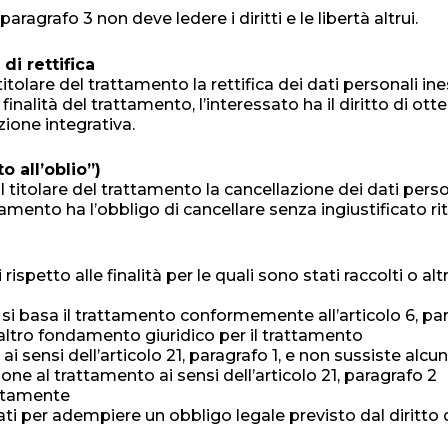
 paragrafo 3 non deve ledere i diritti e le libertà altrui.
di rettifica
 titolare del trattamento la rettifica dei dati personali i
finalità del trattamento, l’interessato ha il diritto di ott
ione integrativa.
to all’oblio”)
 dal titolare del trattamento la cancellazione dei dati per
attamento ha l’obbligo di cancellare senza ingiustificato ri
ispetto alle finalità per le quali sono stati raccolti o altr
T
si basa il trattamento conformemente all’articolo 6, paragr
e altro fondamento giuridico per il trattamento
ai sensi dell’articolo 21, paragrafo 1, e non sussiste al
e al trattamento ai sensi dell’articolo 21, paragrafo 2
ecitamente
lati per adempiere un obbligo legale previsto dal diritto