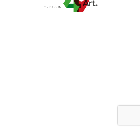
Fondazione Articolo 49 ETS
Sede legale: Via Savona 127/B, Milano
Telefono:
02 683381
E-mail:
info@articolo49.it
Pec:
articolo49@legalmail.it
Codice Fiscale: 12596200969
Transparency Register: 533211895441-71
Fondazione art 49 aderisce al
manifesto del Banco
dell'energia
Cookie Policy
Privacy Policy