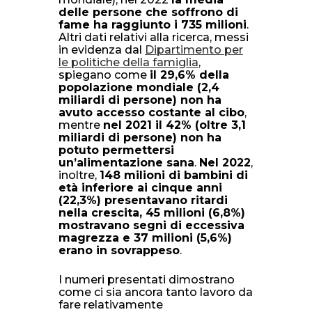
delle persone che soffrono di
fame ha raggiunto i 735 milioni
.
Altri dati relativi alla ricerca, messi
in evidenza dal
Dipartimento per
le politiche della famiglia
,
spiegano come
il 29,6% della
popolazione mondiale (2,4
miliardi di persone) non ha
avuto accesso costante al cibo
,
mentre
nel 2021 il 42% (oltre 3,1
miliardi di persone) non ha
potuto permettersi
un’alimentazione sana
.
Nel 2022
,
inoltre,
148 milioni di bambini di
età inferiore ai cinque anni
(22,3%) presentavano ritardi
nella crescita, 45 milioni (6,8%)
mostravano segni di eccessiva
magrezza e 37 milioni (5,6%)
erano in sovrappeso
.
I numeri presentati dimostrano
come ci sia ancora tanto lavoro da
fare relativamente