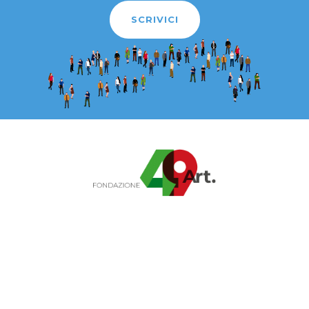
SCRIVICI
Fondazione Articolo 49 ETS
Sede legale: Via Savona 127/B, Milano
Telefono:
02 683381
E-mail:
info@articolo49.it
Pec:
articolo49@legalmail.it