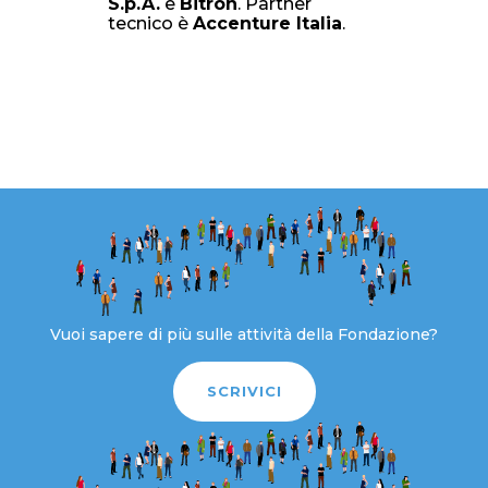
S.p.A.
e
Bitron
. Partner
tecnico è
Accenture Italia
.
Vuoi sapere di più sulle attività della Fondazione?
SCRIVICI