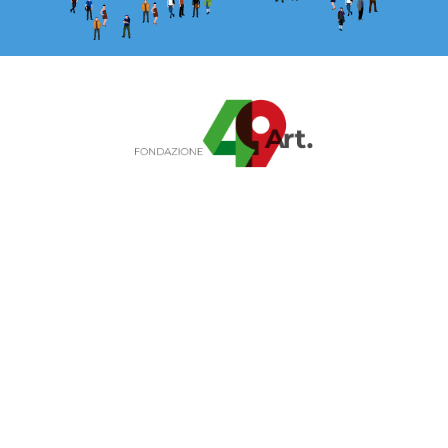
Fondazione Articolo 49 ETS
Sede legale: Via Savona 127/B, Milano
Telefono:
02 683381
E-mail:
info@articolo49.it
Pec:
articolo49@legalmail.it
Codice Fiscale: 12596200969
Transparency Register: 533211895441-71
Fondazione art 49 aderisce al
manifesto del Banco